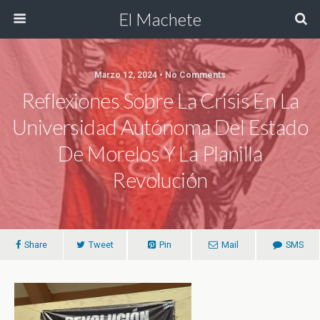
El Machete
Marzo 12, 2024 • No Comments
Reflexiones Sobre La Crisis En La
Universidad Autónoma Del Estado
De Morelos Y La Planilla
Revolución
Share
Tweet
Pin
Mail
SMS