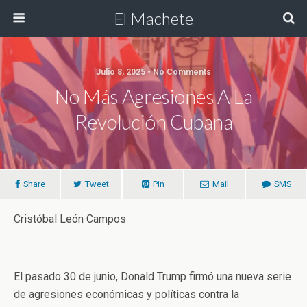
El Machete
Julio 8, 2025 • No Comments
No Más Agresiones A La
Revolución Cubana
Share
Tweet
Pin
Mail
SMS
Cristóbal León Campos
El pasado 30 de junio, Donald Trump firmó una nueva serie
de agresiones económicas y políticas contra la