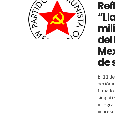
Ref
“Ll
mil
del
Mex
de 
El 11 d
periódi
firmado 
simpati
integra
impresc