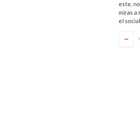
este, n
miras a 
el soci