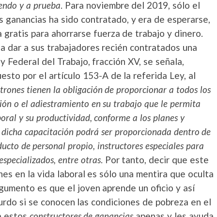
endo y a prueba
. Para noviembre del 2019, sólo el
 ganancias ha sido contratado, y era de esperarse,
 gratis para ahorrarse fuerza de trabajo y dinero.
 a dar a sus trabajadores recién contratados una
ey Federal del Trabajo, fracción XV, se señala,
esto por el artículo 153-A de la referida Ley, al
atrones tienen la obligación de proporcionar a todos los
ción o el adiestramiento en su trabajo que le permita
boral y su productividad, conforme a los planes y
dicha capacitación podrá ser proporcionada dentro de
ducto de personal propio, instructores especiales para
specializados, entre otras
. Por tanto, decir que este
nes en la vida laboral es sólo una mentira que oculta
rgumento es que el joven aprende un oficio y así
urdo si se conocen las condiciones de pobreza en el
 a estos
constructores de ganancias
apenas y les ayuda