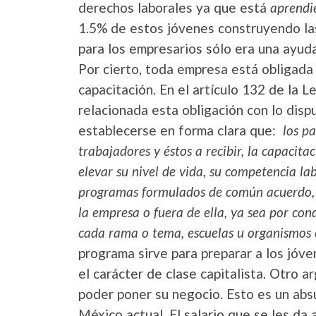
derechos laborales ya que está
aprendi
1.5% de estos jóvenes construyendo las
para los empresarios sólo era una ayuda
Por cierto, toda empresa está obligada
capacitación. En el artículo 132 de la L
relacionada esta obligación con lo dispu
establecerse en forma clara que:
los p
trabajadores y éstos a recibir, la capacita
elevar su nivel de vida, su competencia la
programas formulados de común acuerdo, 
la empresa o fuera de ella, ya sea por con
cada rama o tema, escuelas u organismos e
programa sirve para preparar a los jóve
el carácter de clase capitalista. Otro a
poder poner su negocio. Esto es un abs
México actual. El salario que se les da