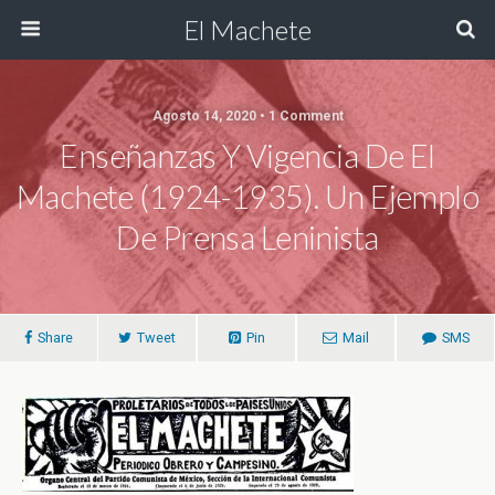
El Machete
Agosto 14, 2020 • 1 Comment
Enseñanzas Y Vigencia De El
Machete (1924-1935). Un Ejemplo
De Prensa Leninista
Share
Tweet
Pin
Mail
SMS