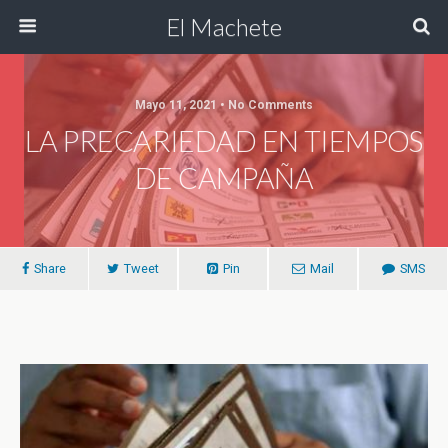
El Machete
Mayo 11, 2021 • No Comments
LA PRECARIEDAD EN TIEMPOS
DE CAMPAÑA
Share
Tweet
Pin
Mail
SMS