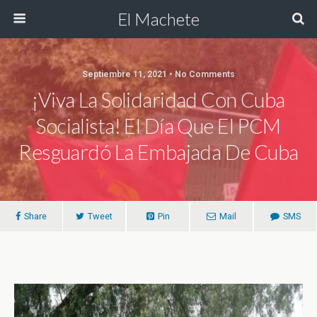
El Machete
Septiembre 11, 2021 • No Comments
¡Viva La Solidaridad Con Cuba
Socialista! El Día Que El PCM
Resguardó La Embajada De Cuba
Share
Tweet
Pin
Mail
SMS