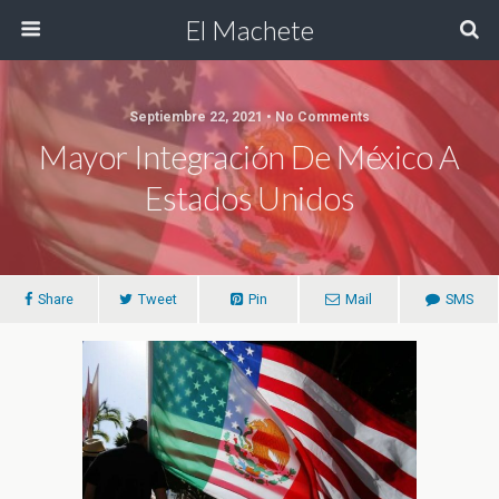
El Machete
Septiembre 22, 2021 • No Comments
Mayor Integración De México A
Estados Unidos
Share
Tweet
Pin
Mail
SMS