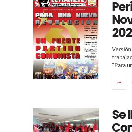
Per
Nov
202
Versión 
trabaja
“Para u
Se l
Con