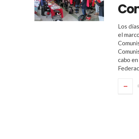
Co
Los día
el marc
Comunis
Comunis
cabo en
Federac