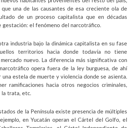
 nuevos habitantes provenientes del resto del país,
e que una de las causantes de esa creciente ola de
ultado de un proceso capitalista que en décadas
 gestación: el fenómeno del narcotráfico.
tra industria bajo la dinámica capitalista en su fase
uellos territorios hacia donde todavía no tiene
 mercado nuevo. La diferencia más significativa con
 narcotráfico opera fuera de la ley burguesa, de ahí
 una estela de muerte y violencia donde se asienta.
er ramificaciones hacia otros negocios criminales,
la trata, etc.
stados de la Península existe presencia de múltiples
r ejemplo, en Yucatán operan el Cártel del Golfo, el
Caballeros Templarios, el Cártel Independiente de