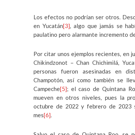
Los efectos no podrían ser otros. Des
en Yucatán
[3]
, algo que jamás se hab
paulatino pero alarmante incremento de 
Por citar unos ejemplos recientes, en j
Chikindzonot – Chan Chichimilá, Yuca
personas fueron asesinadas en di
Champotón, así como también se llev
Campeche
[5]
; el caso de Quintana R
mueven en otros niveles, pues la pro
octubre de 2022 y febrero de 2023 
mes
[6]
.
Salvo el caso de Quintana Roo, se 