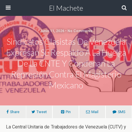
El Machete
Junio 11, 2026 • No Comments
Sindicatos Clasistas De Venezuela
Expresan Su Respaldo A La Huelga
De La CNTE Y Condenan La
Represión Contra El Magisterio
Mexicano
Share
Tweet
Pin
Mail
SMS
La Central Unitaria de Trabajadores de Venezuela (CUTV) y