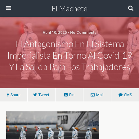
El Machete
Abril 10, 2020 • No Comments
El Antagonismo En El Sistema
Imperialista En Torno Al Covid-19
Y La Salida Para Los Trabajadores
Share
Tweet
Pin
Mail
SMS