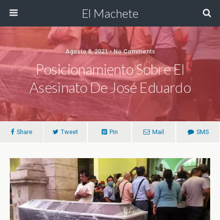
El Machete
Agosto 8, 2021 • No Comments
Posicionamiento Sobre El
Asesinato De José Eduardo
Share
Tweet
Pin
Mail
SMS