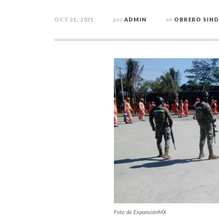
OCT 21, 2021
por
ADMIN
en
OBRERO SIND
Foto de ExpansiónMX