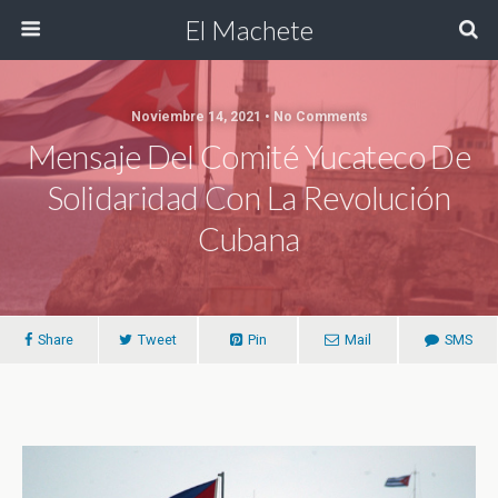
El Machete
Noviembre 14, 2021 • No Comments
Mensaje Del Comité Yucateco De
Solidaridad Con La Revolución
Cubana
Share
Tweet
Pin
Mail
SMS