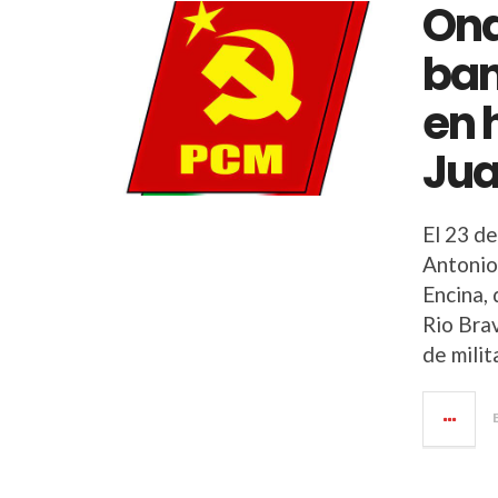
Ond
ban
en 
Jua
El 23 de
Antonio 
Encina, 
Rio Bra
de milit