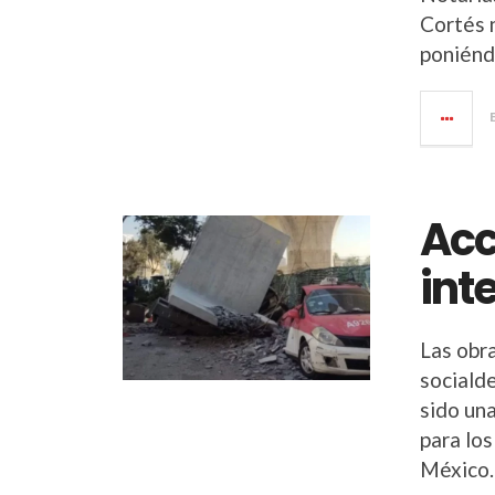
Cortés n
poniénd
Acc
int
Las obr
sociald
sido un
para los
México