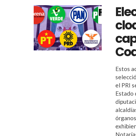
Ele
clo
cap
Coa
Estos a
selecci
el PRI s
Estado 
diputac
alcaldía
órganos
exhibie
Notaría