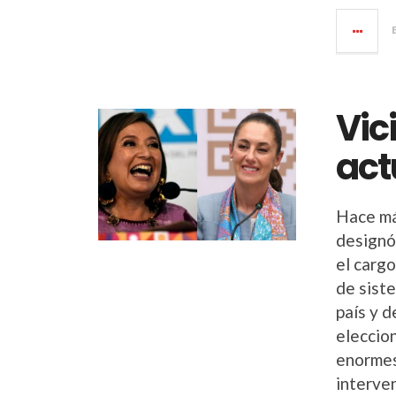
Vic
act
Hace má
designó
el cargo
de sist
país y d
eleccio
enormes
interve