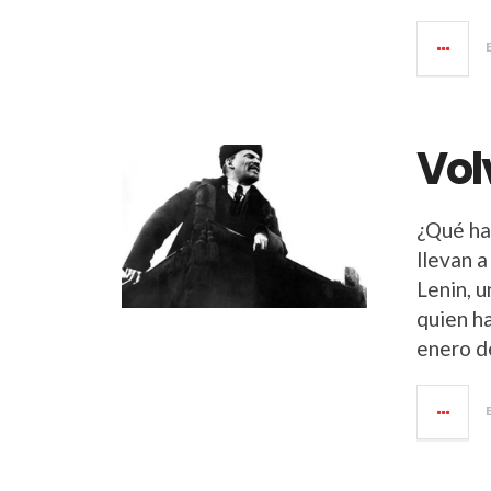
Vol
¿Qué ha
llevan a
Lenin, u
quien h
enero d