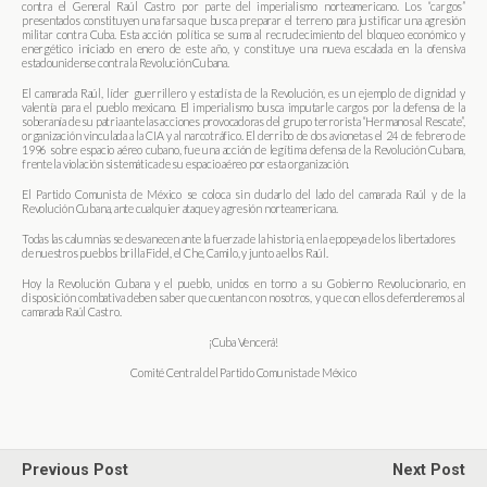
contra el General Raúl Castro por parte del imperialismo norteamericano. Los “cargos”
presentados constituyen una farsa que busca preparar el terreno para justificar una agresión
militar contra Cuba. Esta acción política se suma al recrudecimiento del bloqueo económico y
energético iniciado en enero de este año, y constituye una nueva escalada en la ofensiva
estadounidense contra la Revolución Cubana.
El camarada Raúl, líder guerrillero y estadísta de la Revolución, es un ejemplo de dignidad y
valentía para el pueblo mexicano. El imperialismo busca imputarle cargos por la defensa de la
soberanía de su patria ante las acciones provocadoras del grupo terrorista “Hermanos al Rescate”,
organización vinculada a la CIA y al narcotráfico. El derribo de dos avionetas el 24 de febrero de
1996 sobre espacio aéreo cubano, fue una acción de legítima defensa de la Revolución Cubana,
frente la violación sistemática de su espacio aéreo por esta organización.
El Partido Comunista de México se coloca sin dudarlo del lado del camarada Raúl y de la
Revolución Cubana, ante cualquier ataque y agresión norteamericana.
Todas las calumnias se desvanecen ante la fuerza de la historia, en la epopeya de los libertadores
de nuestros pueblos brilla Fidel, el Che, Camilo, y junto a ellos Raúl.
Hoy la Revolución Cubana y el pueblo, unidos en torno a su Gobierno Revolucionario, en
disposición combativa deben saber que cuentan con nosotros, y que con ellos defenderemos al
camarada Raúl Castro.
¡Cuba Vencerá!
Comité Central del Partido Comunista de México
Previous Post
Next Post