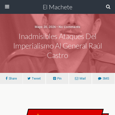
El Machete
Mayo 20, 2026 • No Comments
Inadmisibles Ataques Del
Imperialismo Al General Raúl
Castro
Share
Tweet
Pin
Mail
SMS