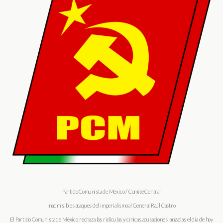
Partido Comunista de México / Comité Central
Inadmisibles ataques del imperialismo al General Raúl Castro
El Partido Comunista de México rechaza las ridículas y cínicas acusaciones lanzadas el día de hoy