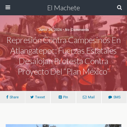
El Machete
Junio 26, 2026 • No Comments
Represión Contra Campesinos En
Atlangatepec: Fuerzas Estatales
Desalojan Protesta Contra
Proyecto Del “Plan México”
Share
Tweet
Pin
Mail
SMS