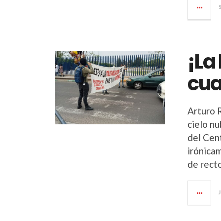
¡La
cuar
Arturo R
cielo nu
del Cen
irónica
de recto