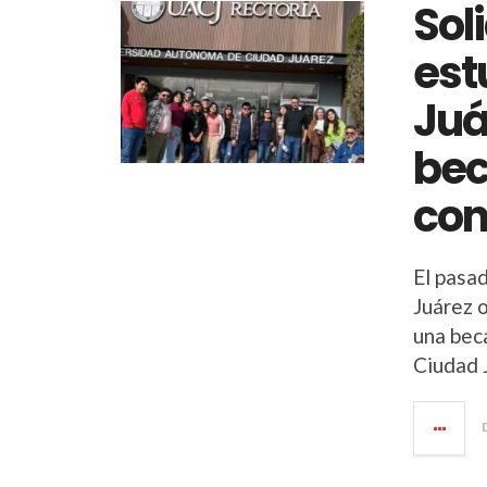
Sol
est
Juá
bec
con
El pasa
Juárez 
una bec
Ciudad 