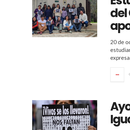
Est
del
apo
20 de o
estudia
expresa
Ayo
Igu