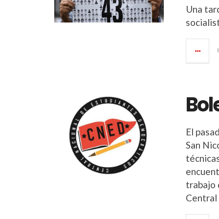
Una tar
socialis
Bol
El pasa
San Nic
técnicas
encuent
trabajo 
Central