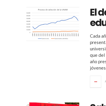
El 
edu
Cada añ
present
univers
que del
año pre
jóvenes