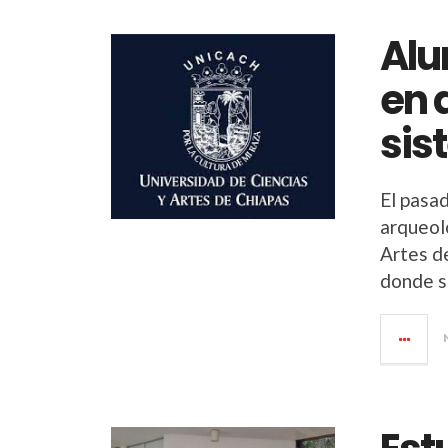
Alu
en 
sis
El pasad
arqueol
Artes de
donde s