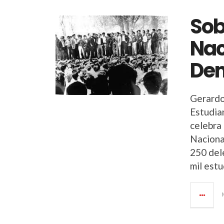
Sob
Nac
Dem
Gerardo
Estudia
celebra
Naciona
250 del
mil est