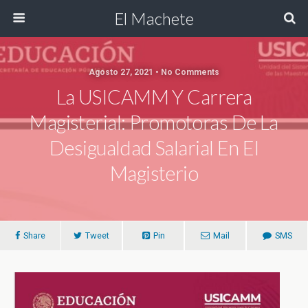
El Machete
Agosto 27, 2021 • No Comments
La USICAMM Y Carrera
Magisterial: Promotoras De La
Desigualdad Salarial En El
Magisterio
Share
Tweet
Pin
Mail
SMS